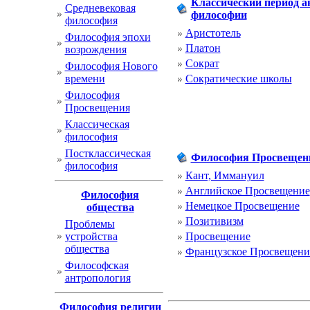
Классический период а
Cредневековая
философии
философия
Аристотель
Философия эпохи
Платон
возрождения
Сократ
Философия Нового
времени
Сократические школы
Философия
Просвещения
Классическая
философия
Постклассическая
Философия Просвещен
философия
Кант, Иммануил
Английское Просвещение
Философия
Немецкое Просвещение
общества
Позитивизм
Проблемы
устройства
Просвещение
общества
Французское Просвещени
Философская
антропология
Философия религии