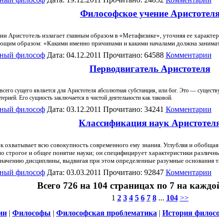
Философское учение Аристотел
 Аристотель излагает главным образом в «Метафизике», уточняя ее характер
ющим образом: «Какими именно причинами и какими началами должна занимать
ный философ
Дата: 04.12.2011 Прочитано: 64588
Комментарии
Перводвигатель Аристотеля
всего сущего является для Аристотеля абсолютная субстанция, или бог. Это — сущест
ерией. Его сущность заключается в чистой деятельности как таковой.
ный философ
Дата: 03.12.2011 Прочитано: 34241
Комментарии
Классификация наук Аристотел
к охватывает всю совокупность современного ему знания. Углубляя и обобщая
 строгое и общее понятие науки; он специфицирует характеристики различны
значению дисциплины, выдвигая при этом определенные разумные основания та
ный философ
Дата: 03.03.2011 Прочитано: 92847
Комментарии
Всего 726 на 104 страницах по 7 на каждо
1
2
3
4
5
6
7
8
...
104
>>
ии
|
Философы
|
Философская проблематика
|
История филос