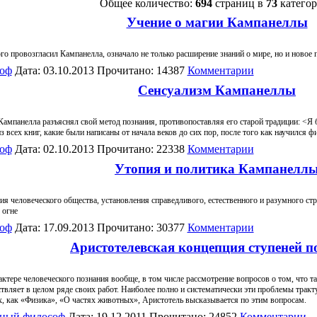
Общее количество:
694
страниц в
73
категор
Учение о магии Кампанеллы
о провозгласил Кампанелла, означало не только расширение знаний о мире, но и новое п
оф
Дата: 03.10.2013 Прочитано: 14387
Комментарии
Сенсуализм Кампанеллы
Кампанелла разъяснял свой метод познания, противопоставляя его старой традиции: <Я 
з всех книг, какие были написаны от начала веков до сих пор, после того как научился
оф
Дата: 02.10.2013 Прочитано: 22338
Комментарии
Утопия и политика Кампанелл
я человеческого общества, установления справедливого, естественного и разумного с
 огне
оф
Дата: 17.09.2013 Прочитано: 30377
Комментарии
Аристотелевская концепция ступеней п
ктере человеческого познания вообще, в том числе рассмотрение вопросов о том, что так
твляет в целом ряде своих работ. Наиболее полно и систематически эти проблемы тракт
их, как «Физика», «О частях животных», Аристотель высказывается по этим вопросам.
ный философ
Дата: 19.12.2011 Прочитано: 24852
Комментарии