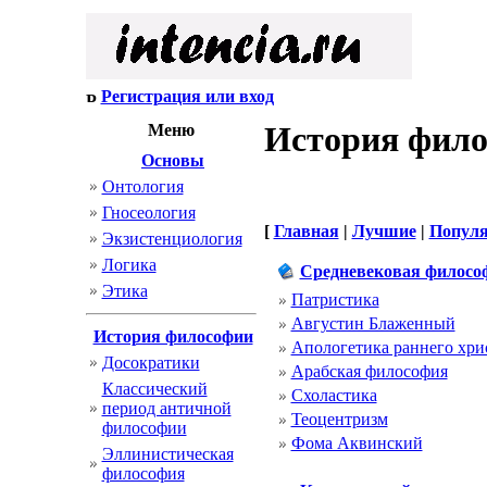
Регистрация или вход
История фил
Меню
Основы
Онтология
Гносеология
[
Главная
|
Лучшие
|
Попул
Экзистенциология
Логика
Cредневековая филосо
Этика
Патристика
Августин Блаженный
История философии
Апологетика раннего хри
Досократики
Арабская философия
Классический
Схоластика
период античной
Теоцентризм
философии
Фома Аквинский
Эллинистическая
философия