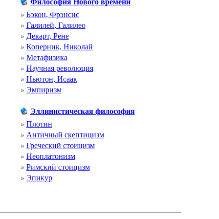
Философия Нового времени
Бэкон, Фрэнсис
Галилей, Галилео
Декарт, Рене
Коперник, Николай
Метафизика
Научная революция
Ньютон, Исаак
Эмпиризм
Эллинистическая философия
Плотин
Античный скептицизм
Греческий стоицизм
Неоплатонизм
Римский стоицизм
Эпикур