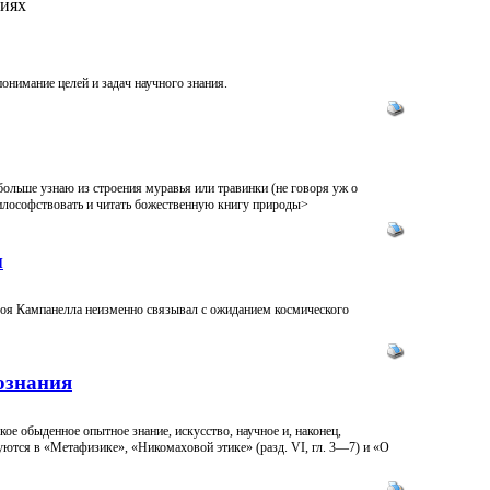
иях
онимание целей и задач научного знания.
больше узнаю из строения муравья или травинки (не говоря уж о
 философствовать и читать божественную книгу природы>
ы
троя Кампанелла неизменно связывал с ожиданием космического
ознания
ое обыденное опытное знание, искусство, научное и, наконец,
уются в «Метафизике», «Никомаховой этике» (разд. VI, гл. 3—7) и «О