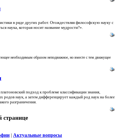
я
истики в ряде других работ. Отождествляя философскую науку с
ся наука, которая носит название мудрости?».
вующее необходимым образом неподвижное, но вместе с тем движущее
я
 платоновский подход к проблеме классификации знания,
х родов наук, а затем дифференцирует каждый род наук на более
кого разграничения.
й странице
офии
|
Актуальные вопросы