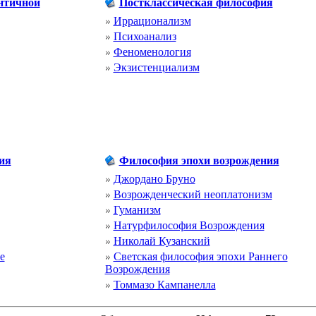
нтичной
Постклассическая философия
Иррационализм
Психоанализ
Феноменология
Экзистенциализм
ия
Философия эпохи возрождения
Джордано Бруно
Возрожденческий неоплатонизм
Гуманизм
Натурфилософия Возрождения
Николай Кузанский
е
Светская философия эпохи Раннего
Возрождения
Томмазо Кампанелла