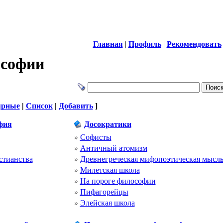
Главная
|
Профиль
|
Рекомендовать
ософии
ярные
|
Список
|
Добавить
]
фия
Досократики
Софисты
Античный атомизм
стианства
Древнегреческая мифопоэтическая мысл
Милетская школа
На пороге философии
Пифагорейцы
Элейская школа