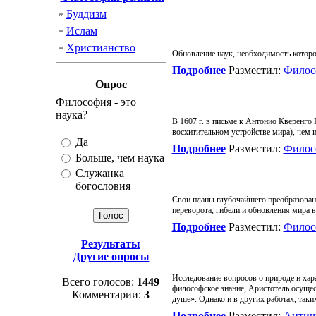
Буддизм
Ислам
Христианство
Обновление наук, необходимость которог
Подробнее
Разместил:
Филос
Опрос
Философия - это
наука?
В 1607 г. в письме к Антонио Кверенго 
восхитительном устройстве мира), чем и
Да
Подробнее
Разместил:
Филос
Больше, чем наука
Служанка
богословия
Свои планы глубочайшего преобразовани
переворота, гибели и обновления мира в
Подробнее
Разместил:
Филос
Результаты
Другие опросы
Исследование вопросов о природе и хара
Всего голосов:
1449
философское знание, Аристотель осущес
Комментарии:
3
душе». Однако и в других работах, так
Подробнее
Разместил:
Антич