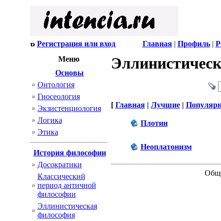
Регистрация или вход
Главная
|
Профиль
|
Р
Эллинистическ
Меню
Основы
Онтология
Гносеология
[
Главная
|
Лучшие
|
Популяр
Экзистенциология
Логика
Плотин
Этика
Неоплатонизм
История философии
Досократики
Обще
Классический
период античной
философии
Эллинистическая
философия