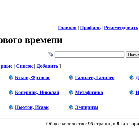
Главная
|
Профиль
|
Рекомендовать
вого времени
ярные
|
Список
|
Добавить
]
Бэкон, Фрэнсис
Галилей, Галилео
Д
Коперник, Николай
Метафизика
Н
Ньютон, Исаак
Эмпиризм
Общее количество:
95
страниц в
8
категори