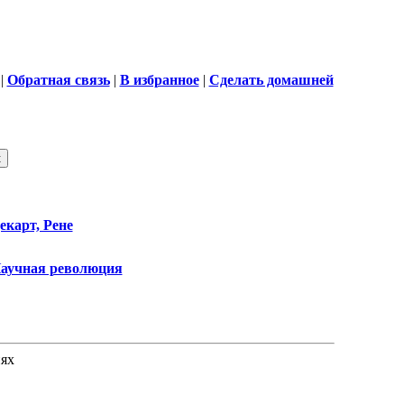
|
Обратная связь
|
В избранное
|
Сделать домашней
екарт, Рене
аучная революция
ях