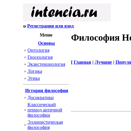
Регистрация или вход
Философия Но
Меню
Основы
Онтология
Гносеология
[
Главная
|
Лучшие
|
Попул
Экзистенциология
Логика
Этика
История философии
Досократики
Классический
период античной
философии
Эллинистическая
философия