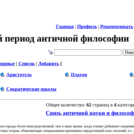
Главная
|
Профиль
|
Рекомендовать
й период античной философии
лярные
|
Список
|
Добавить
]
Аристотель
Платон
Сократические школы
Общее количество:
62
страниц в
4
категор
Связь античной науки и филосо
ла гораздо более непосредственной, чем в наше время, когда ученые добывают сведения
учные теории, объясняющие специальными причинами определенный класс явлений, и т. 