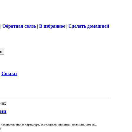
|
Обратная связь
|
В избранное
|
Сделать домашней
Сократ
иях
фии
 частнонаучного характера, описывают явления, анализируют их,
д