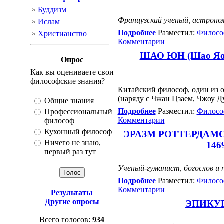
Буддизм
Французский ученый, астроно
Ислам
Подробнее
Разместил:
Филосо
Христианство
Комментарии
ШАО ЮН (Шао Яофу
Опрос
Как вы оцениваете свои
философские знания?
Китайский философ, один из 
(наряду с Чжан Цзаем, Чжоу Д
Общие знания
Подробнее
Разместил:
Филосо
Профессиональный
Комментарии
философ
Кухонный философ
ЭРАЗМ РОТТЕРДАМСКИЙ
Ничего не знаю,
146
первый раз тут
Ученый-гуманист, богослов и 
Подробнее
Разместил:
Филосо
Комментарии
Результаты
Другие опросы
ЭПИКУР (
Всего голосов:
934