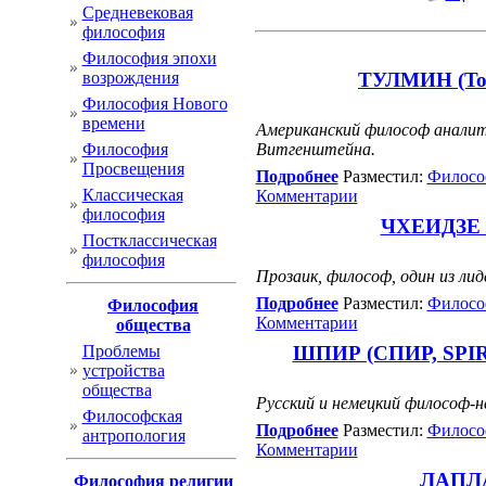
Cредневековая
философия
Философия эпохи
возрождения
ТУЛМИН (Toul
Философия Нового
времени
Американский философ аналити
Философия
Витгенштейна.
Просвещения
Подробнее
Разместил:
Филосо
Классическая
Комментарии
философия
ЧХЕИДЗЕ К
Постклассическая
философия
Прозаик, философ, один из лид
Подробнее
Разместил:
Филосо
Философия
Комментарии
общества
Проблемы
ШПИР (СПИР, SPIR) 
устройства
общества
Русский и немецкий философ-
Философская
Подробнее
Разместил:
Филосо
антропология
Комментарии
ЛАПЛАС
Философия религии