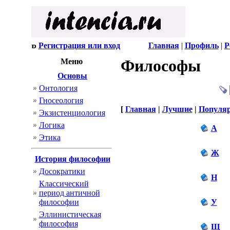
Регистрация или вход
Главная
|
Профиль
|
Р
Философы
Меню
Основы
Онтология
Гносеология
[
Главная
|
Лучшие
|
Популя
Экзистенциология
Логика
А
Этика
Ж
История философии
Досократики
Н
Классический
период античной
философии
У
Эллинистическая
философия
Щ