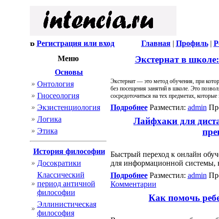
Регистрация или вход
Главная
|
Профиль
|
Р
Меню
Экстернат в школе:
Основы
Экстернат — это метод обучения, при кото
Онтология
без посещения занятий в школе. Это позвол
Гносеология
сосредоточиться на тех предметах, которые
Экзистенциология
Подробнее
Разместил:
admin
Про
Логика
Лайфхаки для дист
Этика
пре
История философии
Быстрый переход к онлайн обуч
Досократики
для информационной системы, н
Классический
Подробнее
Разместил:
admin
Про
период античной
Комментарии
философии
Как помочь реб
Эллинистическая
философия