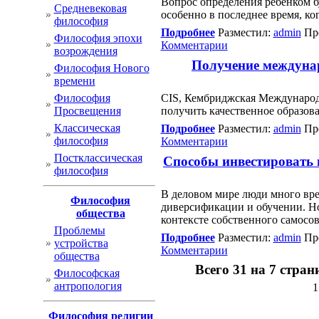
Вопрос определения ребенком б
Cредневековая
особенно в последнее время, ко
философия
Подробнее
Разместил:
admin
Про
Философия эпохи
Комментарии
возрождения
Получение междунар
Философия Нового
времени
Философия
CIS, Кембриджская Международ
Просвещения
получить качественное образова
Классическая
Подробнее
Разместил:
admin
Про
философия
Комментарии
Постклассическая
Способы инвестировать в
философия
В деловом мире люди много вре
Философия
диверсификации и обучении. Но
общества
контексте собственного самосо
Проблемы
Подробнее
Разместил:
admin
Про
устройства
Комментарии
общества
Всего 31 на 7 стра
Философская
антропология
1
Философия религии