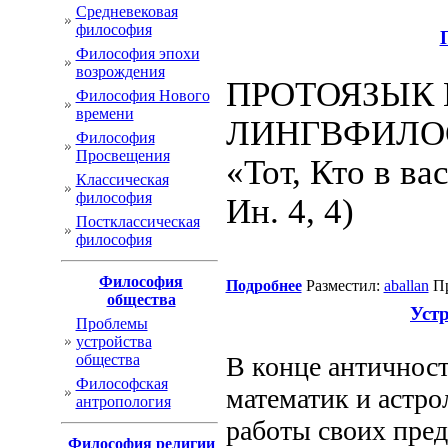
Cредневековая
философия
Философия эпохи
возрождения
ПРОТОЯЗЫК 
Философия Нового
времени
ЛИНГВФИЛО
Философия
Просвещения
«Тот, Кто в ва
Классическая
философия
Ин. 4, 4)
Постклассическая
философия
Философия
Подробнее
Разместил:
aballan
Пр
общества
Уст
Проблемы
устройства
общества
В конце античност
Философская
математик и астро
антропология
работы своих пред
Философия религии