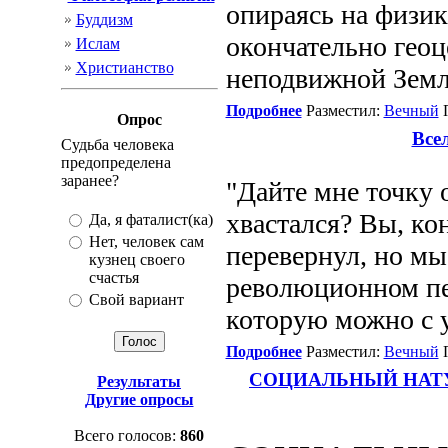
опираясь на физик
Буддизм
окончательно гео
Ислам
Христианство
неподвижной Земле
Подробнее
Разместил:
Вечный
П
Опрос
Все
Судьба человека
предопределена
заранее?
"Дайте мне точку 
хвастался? Вы, ко
Да, я фаталист(ка)
Нет, человек сам
перевернул, но мы
кузнец своего
счастья
революционном пе
Свой вариант
которую можно с 
Подробнее
Разместил:
Вечный
П
СОЦИАЛЬНЫЙ НАТУ
Результаты
Другие опросы
Всего голосов:
860