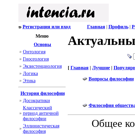
Регистрация или вход
Главная
|
Профиль
|
Р
Меню
Актуальны
Основы
Онтология
Гносеология
Экзистенциология
[
Главная
|
Лучшие
|
Популяр
Логика
Вопросы философии
Этика
История философии
Досократики
Философия обществ
Классический
период античной
философии
Общее ко
Эллинистическая
философия