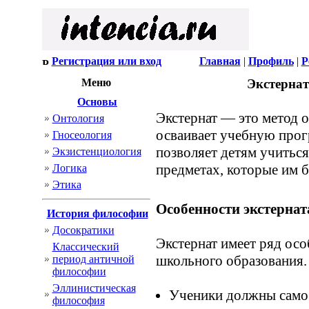
Регистрация или вход
Главная
|
Профиль
|
Р
Меню
Экстернат
Основы
Экстернат — это метод 
Онтология
осваивает учебную прогр
Гносеология
позволяет детям учиться
Экзистенциология
предметах, которые им б
Логика
Этика
Особенности экстернат
История философии
Досократики
Экстернат имеет ряд осо
Классический
школьного образования.
период античной
философии
Эллинистическая
Ученики должны самос
философия