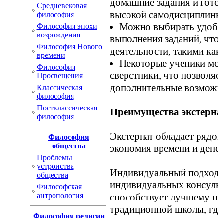
домашние задания и гото
Cредневековая
высокой самодисциплины
философия
Можно выбирать удобн
Философия эпохи
возрождения
выполнения заданий, чт
Философия Нового
деятельности, такими ка
времени
Некоторые ученики мо
Философия
сверстники, что позволя
Просвещения
дополнительные возмож
Классическая
философия
Постклассическая
Преимущества экстерн
философия
Экстернат обладает ряд
Философия
общества
экономия времени и дене
Проблемы
устройства
Индивидуальный подход
общества
индивидуальных консуль
Философская
антропология
способствует лучшему п
традиционной школы, гд
Философия религии