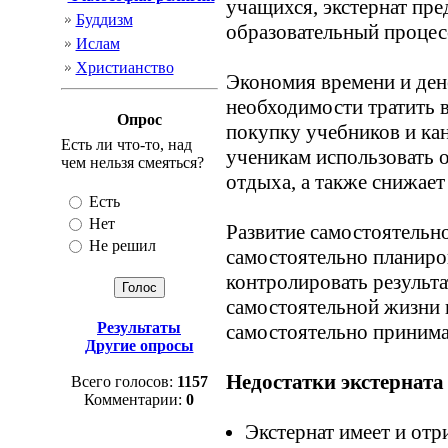
учащихся, экстернат пр
Буддизм
образовательный процес
Ислам
Христианство
Экономия времени и ден
необходимости тратить в
Опрос
покупку учебников и ка
Есть ли что-то, над
ученикам использовать 
чем нельзя смеяться?
отдыха, а также снижает
Есть
Нет
Развитие самостоятельно
Не решил
самостоятельно планиров
контролировать результа
самостоятельной жизни 
Результаты
самостоятельно принимат
Другие опросы
Недостатки экстерната
Всего голосов:
1157
Комментарии:
0
Экстернат имеет и отр