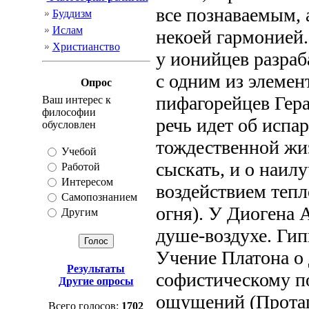
все познаваемым, 
Буддизм
Ислам
некоей гармонией.
Христианство
у ионийцев разраб
с одним из элемен
Опрос
пифагорейцев Герак
Ваш интерес к
философии
речь идет об испа
обусловлен
тождественной жиз
Учебой
сыскать, и о наил
Работой
Интересом
воздействием тепло
Самопознанием
огня). У Диогена 
Другим
душе-воздухе. Гип
Учение Платона о
Результаты
софистическому п
Другие опросы
ощущений (Протаго
Всего голосов:
1702