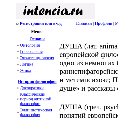
Регистрация или вход
Главная
|
Профиль
|
Р
Меню
Основы
ДУША (лат. anima
Онтология
Гносеология
европейской фило
Экзистенциология
одно из немногих 
Логика
раннепифагорейск
Этика
и метемпсихозе; 
История философии
душе» и рассказы 
Досократики
Классический
период античной
философии
ДУША (греч. psych
Эллинистическая
понятий европейс
философия