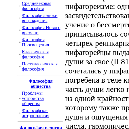
Cредневековая
пифагореизме: одн
философия
засвидетельствов
Философия эпохи
возрождения
учение о бессмер
Философия Нового
приписывалось соч
времени
Философия
четырех реинкарна
Просвещения
пифагорейцы выдав
Классическая
философия
души за свое (II 8
Постклассическая
сочеталась у пифа
философия
погребена в теле к
Философия
общества
часть души легко 
Проблемы
из одной крайност
устройства
общества
которому также п
Философская
душа и ощущения 
антропология
числа, гармоничес
Философия религии