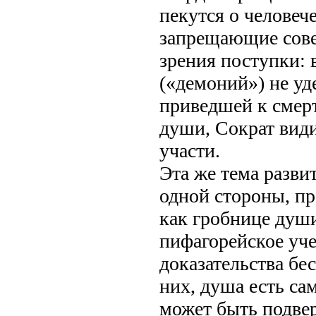
пекутся о человеч
запрещающие сове
зрения поступки: 
(«демоний») не уд
приведшей к смерт
души, Сократ види
участи.
Эта же тема разви
одной стороны, пр
как гробнице души
пифагорейское уч
доказательства бе
них, душа есть са
может быть подвер