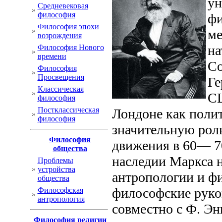
ун
Cредневековая
философия
фи
Философия эпохи
ме
возрождения
на
Философия Нового
времени
Со
Философия
Просвещения
Ге
Классическая
СШ
философия
Постклассическая
Лондоне как полит
философия
значительную роль
Философия
движения в 60— 70
общества
наследии Маркса 
Проблемы
устройства
антропологии и ф
общества
философские рукоп
Философская
антропология
совместно с Ф. Эн
Философия религии