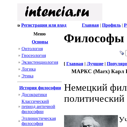
Регистрация или вход
Главная
|
Профиль
|
Р
Меню
Философы
Основы
Онтология
Гносеология
Экзистенциология
[
Главная
|
Лучшие
|
Популяр
Логика
МАРКС (Marx) Карл Ге
Этика
Немецкий фило
История философии
Досократики
политический 
Классический
период античной
философии
Уч
Эллинистическая
философия