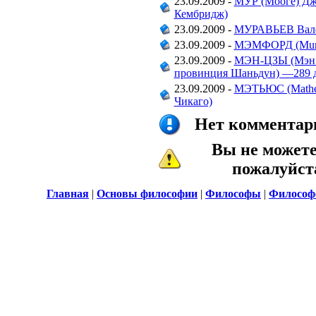
23.09.2009 -
МУР (Мооге) Джо
Кембридж)
23.09.2009 -
МУРАВЬЕВ Валер
23.09.2009 -
МЭМФОРД (Mumfo
23.09.2009 -
МЭН-ЦЗЫ (Мэн Кэ
провинция Шаньдун) —289 д
23.09.2009 -
МЭТЬЮС (Mathew
Чикаго)
Нет комментари
Вы не может
пожалуйс
Главная
|
Основы философии
|
Философы
|
Философ