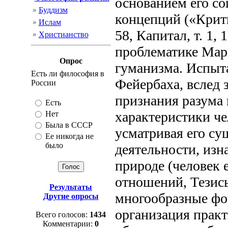
основанием его с
Буддизм
концепций («Крит
Ислам
58, Капитал, т. 1,
Христианство
проблематике Мар
Опрос
гуманизма. Испыта
Есть ли философия в
Фейербаха, вслед 
России
признания разума 
Есть
характеристики че
Нет
Была в СССР
усматривая его су
Ее никогда не
было
деятельности, изн
природе (человек 
отношений, Тезисы
Результаты
многообразные фо
Другие опросы
организация прак
Всего голосов:
1434
Комментарии:
0