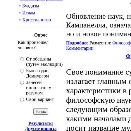
Буддизм
Ислам
Обновление наук, н
Христианство
Кампанелла, означа
но и новое пониман
Опрос
Как произошел
Подробнее
Разместил:
Философ
человек?
Комментарии
Ф
От обезьяны
(путем эволюции)
Свое понимание с
Был создан
Демиургом
излагает главным 
Занесен
иноплатным
характеристики в 
разумом
философскую науку
Свой вариант
следующим образо
какими началами д
Результаты
носит название му
Другие опросы