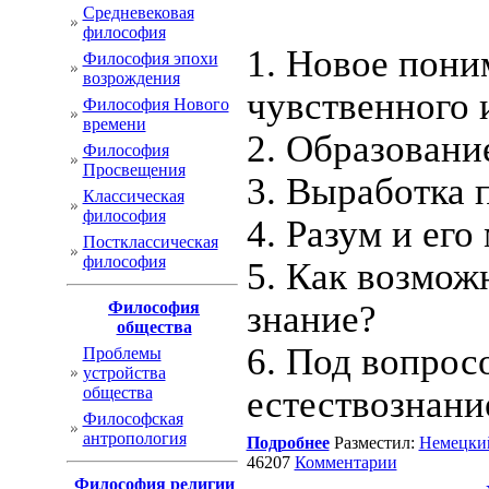
Cредневековая
философия
1. Новое пон
Философия эпохи
возрождения
чувственного 
Философия Нового
времени
2. Образовани
Философия
Просвещения
3. Выработка 
Классическая
философия
4. Разум и ег
Постклассическая
философия
5. Как возмож
Философия
знание?
общества
6. Под вопрос
Проблемы
устройства
общества
естествознани
Философская
антропология
Подробнее
Разместил:
Немецки
46207
Комментарии
Философия религии