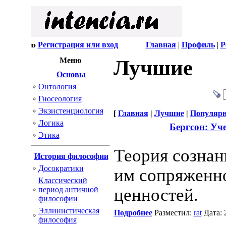
Регистрация или вход
Главная
|
Профиль
|
Р
Меню
Лучшие
Основы
Онтология
Гносеология
Экзистенциология
[
Главная
|
Лучшие
|
Популяр
Логика
Бергсон: Уч
Этика
Теория сознан
История философии
Досократики
им сопряженн
Классический
период античной
ценностей.
философии
Эллинистическая
Подробнее
Разместил:
rat
Дата: 
философия