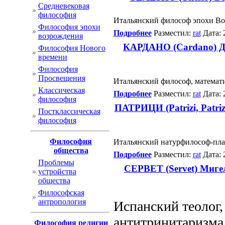
Cредневековая
философия
Итальянский философ эпохи В
Философия эпохи
Подробнее
Разместил:
rat
Дата: 
возрождения
КАРДАНО (Cardano) Дж
Философия Нового
времени
Философия
Просвещения
Итальянский философ, математи
Классическая
Подробнее
Разместил:
rat
Дата: 
философия
ПАТРИЦИ (Patrizi, Patri
Постклассическая
философия
Философия
Итальянский натурфилософ-пла
общества
Подробнее
Разместил:
rat
Дата: 
Проблемы
CEPBET (Servet) Мигел
устройства
общества
Философская
антропология
Испанский теолог,
антитринитаризма
Философия религии