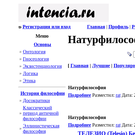
Регистрация или вход
Главная
|
Профиль
|
Р
Меню
Натурфилосо
Основы
Онтология
Гносеология
[
Главная
|
Лучшие
|
Популяр
Экзистенциология
Логика
Этика
Натурфилософия
История философии
Подробнее
Разместил:
rat
Дата: 
Досократики
Классический
период античной
Натурфилософия
философии
Подробнее
Разместил:
rat
Дата: 
Эллинистическая
философия
ТЕЛЕЗИО (Telesio) Бе