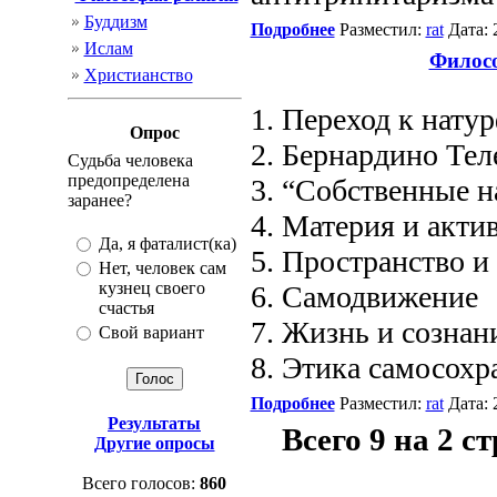
Буддизм
Подробнее
Разместил:
rat
Дата: 
Ислам
Филосо
Христианство
1. Переход к нат
Опрос
2. Бернардино Тел
Судьба человека
предопределена
3. “Собственные н
заранее?
4. Материя и акти
Да, я фаталист(ка)
5. Пространство и
Нет, человек сам
кузнец своего
6. Самодвижение
счастья
7. Жизнь и сознан
Свой вариант
8. Этика самосохр
Подробнее
Разместил:
rat
Дата: 
Результаты
Всего 9 на 2 с
Другие опросы
Всего голосов:
860