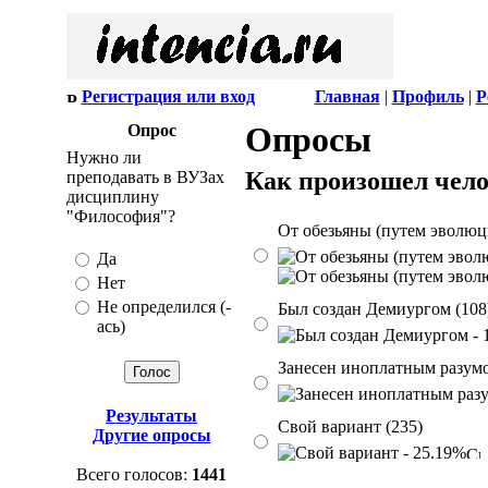
Регистрация или вход
Главная
|
Профиль
|
Р
Опросы
Опрос
Нужно ли
Как произошел чело
преподавать в ВУЗах
дисциплину
"Философия"?
От обезьяны (путем эволюци
Да
Нет
Не определился (-
Был создан Демиургом (108
ась)
Занесен иноплатным разумо
Результаты
Свой вариант (235)
Другие опросы
Всего голосов:
1441