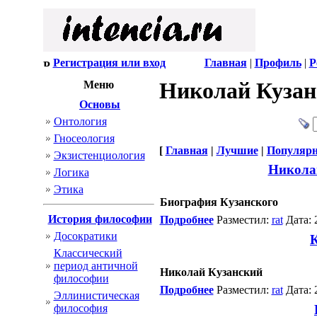
Регистрация или вход
Главная
|
Профиль
|
Р
Николай Кузан
Меню
Основы
Онтология
Гносеология
[
Главная
|
Лучшие
|
Популяр
Экзистенциология
Никола
Логика
Этика
Биография Кузанского
История философии
Подробнее
Разместил:
rat
Дата: 
Досократики
К
Классический
период античной
Николай Кузанский
философии
Подробнее
Разместил:
rat
Дата: 
Эллинистическая
философия