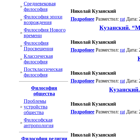
Cредневековая
философия
Николай Кузанский
Философия эпохи
Подробнее
Разместил:
rat
Дата: 
возрождения
Кузанский. “М
Философия Нового
времени
Николай Кузанский
Философия
Просвещения
Подробнее
Разместил:
rat
Дата: 
Классическая
философия
Постклассическая
Николай Кузанский
философия
Подробнее
Разместил:
rat
Дата: 
Философия
Кузанский.
общества
Проблемы
Николай Кузанский
устройства
Подробнее
Разместил:
rat
Дата: 
общества
Философская
антропология
Николай Кузанский
Философия религии