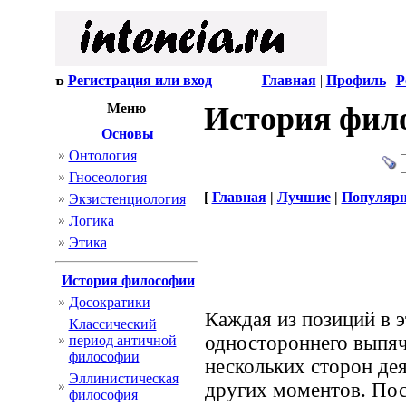
Регистрация или вход
Главная
|
Профиль
|
Р
Меню
История фил
Основы
Онтология
Гносеология
[
Главная
|
Лучшие
|
Популяр
Экзистенциология
Логика
Этика
История философии
Досократики
Каждая из позиций в э
Классический
одностороннего выпяч
период античной
философии
нескольких сторон де
Эллинистическая
других моментов. Пос
философия