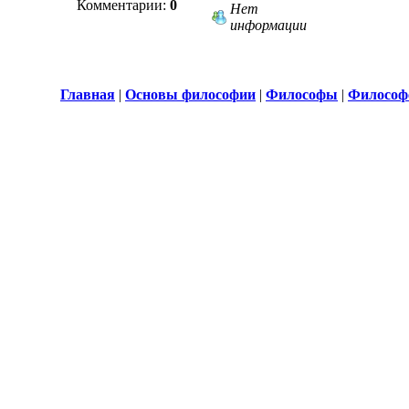
Комментарии:
0
Нет
информации
Главная
|
Основы философии
|
Философы
|
Философ