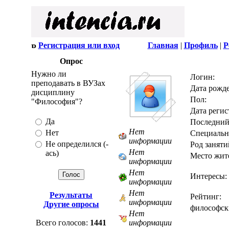
Регистрация или вход
Главная
|
Профиль
|
Р
Опрос
Нужно ли
Логин:
преподавать в ВУЗах
Дата рожде
дисциплину
Пол:
"Философия"?
Дата регис
Да
Последний
Нет
Нет
Специальн
информации
Не определился (-
Род заняти
Нет
ась)
Место жите
информации
Нет
Интересы:
информации
Нет
Результаты
Рейтинг:
информации
Другие опросы
философски
Нет
Всего голосов:
1441
информации