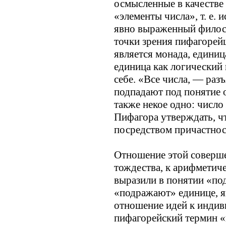
осмысленные в качестве 
«элементы числа», т. е.
явно выраженный филосо
точки зрения пифагорей
является монада, единиц
единица как логический 
себе. «Все числа, — ра
подпадают под понятие о
также некое одно: число
Пифагора утверждать, чт
посредством причастност
Отношение этой соверше
тождества, к арифметич
выразили в понятии «под
«подражают» единице, я
отношение идей к индив
пифагорейский термин «