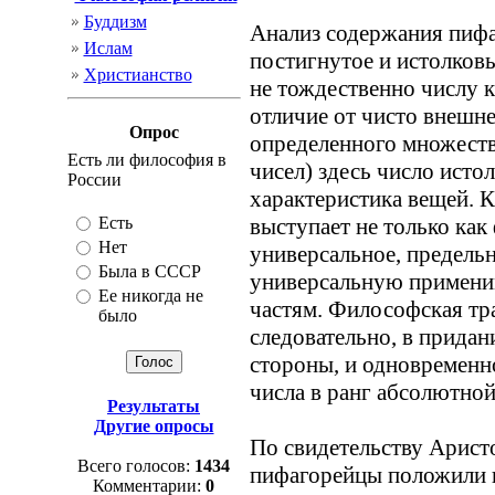
Буддизм
Анализ содержания пифа
Ислам
постигнутое и истолков
Христианство
не тождественно числу 
отличие от чисто внешне
Опрос
определенного множеств
Есть ли философия в
чисел) здесь число исто
России
характеристика вещей. 
Есть
выступает не только как
Нет
универсальное, предельн
Была в СССР
универсальную применимо
Ее никогда не
частям. Философская тр
было
следовательно, в придан
стороны, и одновременн
числа в ранг абсолютной
Результаты
Другие опросы
По свидетельству Аристо
Всего голосов:
1434
пифагорейцы положили н
Комментарии:
0