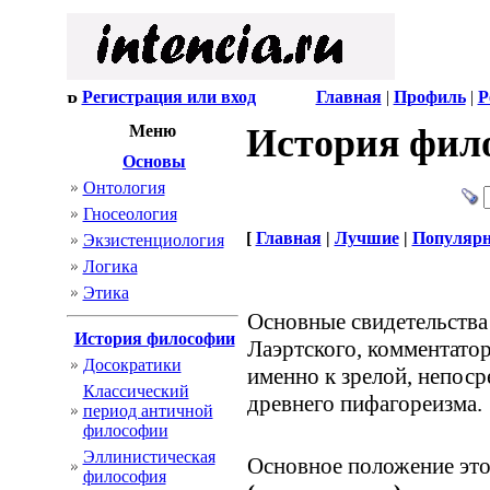
Регистрация или вход
Главная
|
Профиль
|
Р
Меню
История фил
Основы
Онтология
Гносеология
[
Главная
|
Лучшие
|
Популяр
Экзистенциология
Логика
Этика
Основные свидетельства
История философии
Лаэртского, комментато
Досократики
именно к зрелой, непос
Классический
древнего пифагореизма.
период античной
философии
Эллинистическая
Основное положение это
философия