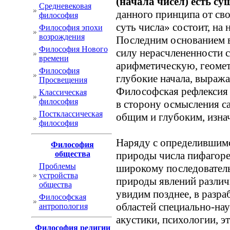
(начала чисел) есть су
Cредневековая
данного принципа от св
философия
суть числа» состоит, на
Философия эпохи
возрождения
Последним основанием в
Философия Нового
силу нерасчлененности 
времени
арифметическую, геомет
Философия
глубокие начала, выраж
Просвещения
Философская рефлексия
Классическая
философия
в сторону осмысления са
Постклассическая
общим и глубоким, изна
философия
Наряду с определившим
Философия
общества
природы числа пифагоре
Проблемы
широкому последовател
устройства
природы явлений различ
общества
увидим позднее, в разр
Философская
областей специально-нау
антропология
акустики, психологии, эти
Философия религии