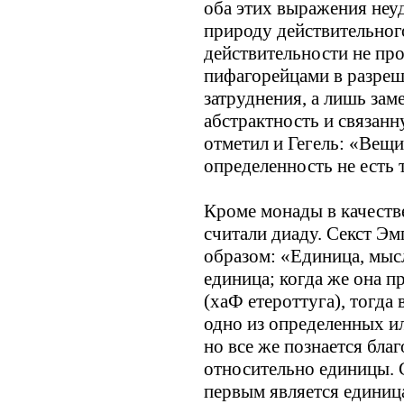
оба этих выражения неу
природу действительног
действительности не про
пифагорейцами в разреш
затруднения, а лишь за
абстрактность и связан
отметил и Гегель: «Вещи
определенность не есть 
Кроме монады в качеств
считали диаду. Секст Э
образом: «Единица, мысл
единица; когда же она п
(хаФ етероттуга), тогда
одно из определенных ил
но все же познается бла
относительно единицы. С
первым является единица