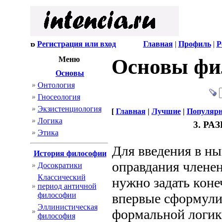
Регистрация или вход
Главная
|
Профиль
|
Р
Меню
Основы фи
Основы
Онтология
Гносеология
Экзистенциология
[
Главная
|
Лучшие
|
Популяр
Логика
3. Р
Этика
Для введения в ны
История философии
оправдания членен
Досократики
Классический
нужно задать коне
период античной
философии
впервые сформули
Эллинистическая
формальной логики
философия