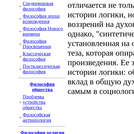
отличается не то
Cредневековая
философия
истории логики, н
Философия эпохи
возрождения
воззрений на духо
Философия Нового
однако, "синтетиче
времени
Философия
установленная на
Просвещения
теза, которая опир
Классическая
философия
произведения. Ее 
Постклассическая
истории логики: о
философия
вклад в общую ду
Философия
самым в социолог
общества
Проблемы
устройства
общества
Философская
антропология
Философия религии