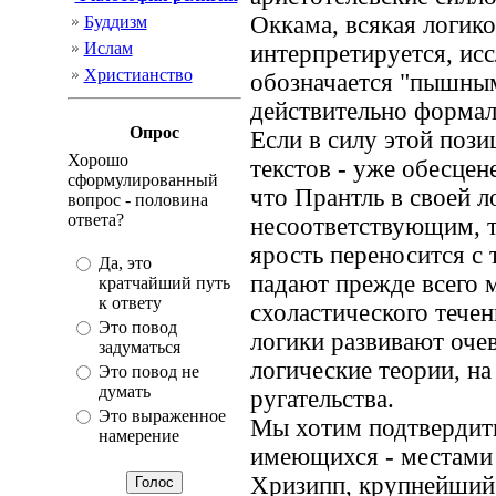
Оккама, всякая логик
Буддизм
Ислам
интерпретируется, ис
Христианство
обозначается "пышным 
действительно формал
Опрос
Если в силу этой пози
Хорошо
текстов - уже обесцен
сформулированный
что Прантль в своей 
вопрос - половина
ответа?
несоответствующим, т
ярость переносится с 
Да, это
падают прежде всего м
кратчайший путь
к ответу
схоластического течен
Это повод
логики развивают оче
задуматься
логические теории, н
Это повод не
думать
ругательства.
Это выраженное
Мы хотим подтвердить
намерение
имеющихся - местами 
Хризипп, крупнейший 