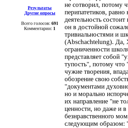
не сотворил, потому 
Результаты
перипатетиков, равно 
Другие опросы
деятельность состоит 
Всего голосов:
691
он в достойной сожал
Комментарии:
1
тривиальностями и ш
(Abschachtelung). Да,
ограниченности школя
представляет собой "
тупость", потому что 
чужие творения, впада
обозрение свою собст
"документами духовно
но и морально испорч
их направление "не то
ценности, но даже и в
безнравственного мом
следующим образом: "