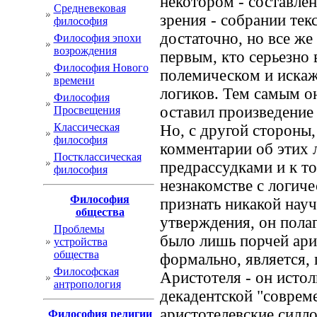
некотором - составле
Cредневековая
зрения - собрании текс
философия
достаточно, но все же
Философия эпохи
возрождения
первым, кто серьезно 
Философия Нового
полемическом и искаж
времени
логиков. Тем самым он
Философия
оставил произведение
Просвещения
Классическая
Но, с другой стороны,
философия
комментарии об этих 
Постклассическая
предрассудками и к т
философия
незнакомстве с логиче
Философия
признать никакой науч
общества
утверждения, он пола
Проблемы
было лишь порчей арис
устройства
общества
формально, является, 
Философская
Аристотеля - он истол
антропология
декадентской "совреме
аристотелевские силл
Философия религии