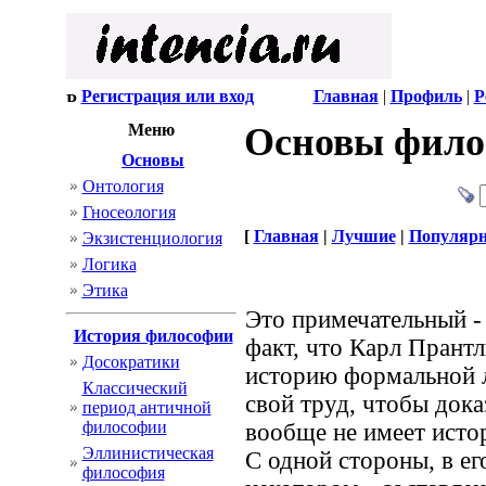
Регистрация или вход
Главная
|
Профиль
|
Р
Меню
Основы фило
Основы
Онтология
Гносеология
[
Главная
|
Лучшие
|
Популяр
Экзистенциология
Логика
Этика
Это примечательный -
История философии
факт, что Карл Прантл
Досократики
историю формальной л
Классический
свой труд, чтобы дока
период античной
философии
вообще не имеет исто
Эллинистическая
С одной стороны, в ег
философия