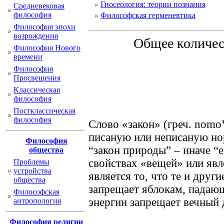
Гносеология: теории познания
Cредневековая
философия
Философская герменевтика
Философия эпохи
возрождения
Общее количес
Философия Нового
времени
Философия
Просвещения
Классическая
философия
Постклассическая
философия
Слово «закон» (греч. nomoV
писаную или неписаную но
Философия
“закон природы” – иначе “е
общества
свойствах «вещей» или яв
Проблемы
устройства
является то, что те и друг
общества
запрещает яблокам, падающ
Философская
энергии запрещает вечный 
антропология
Философия религии