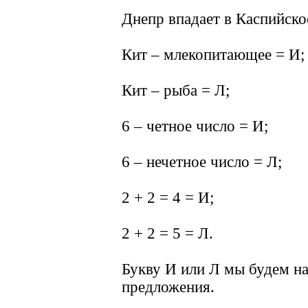
Днепр впадает в Каспийско
Кит – млекопитающее = И;
Кит – рыба = Л;
6 – четное число = И;
6 – нечетное число = Л;
2 + 2 = 4 = И;
2 + 2 = 5 = Л.
Букву И или Л мы будем н
предложения.