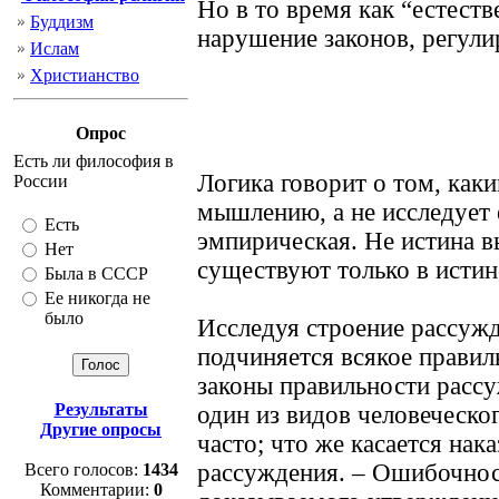
Но в то время как “естест
Буддизм
нарушение законов, регули
Ислам
Христианство
Опрос
Есть ли философия в
Логика говорит о том, как
России
мышлению, а не исследует е
Есть
эмпирическая. Не истина в
Нет
существуют только в истине
Была в СССР
Ее никогда не
было
Исследуя строение рассужд
подчиняется всякое правил
законы правильности рассу
Результаты
один из видов человеческо
Другие опросы
часто; что же касается нак
рассуждения. – Ошибочнос
Всего голосов:
1434
Комментарии:
0