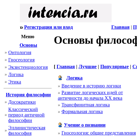
Регистрация или вход
Главная
|
П
Меню
Основы филосо
Основы
Онтология
Гносеология
[
Главная
|
Лучшие
|
Популярные
|
С
Экзистенциология
Логика
Логика
Этика
Введение в историю логики
Развитие логических идей от
История философии
античности до начала ХХ века
Досократики
Трансфинитная логика
Классический
Формальная логика
период античной
философии
Учение о познании
Эллинистическая
Гносеология: общие представления
философия