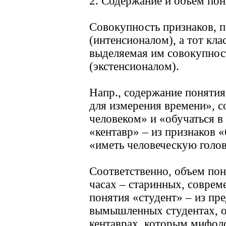
2. Содержание и объем пон
Совокупность признаков, п
(интенсионалом), а тот кла
выделяемая им совокупност
(экстенсионалом).
Напр., содержание понятия
для измерения времени», с
человеком» и «обучаться 
«кентавр» – из признаков 
«иметь человеческую голов
Соответственно, объем пон
часах – старинных, соврем
понятия «студент» – из пр
вымышленных студентах, об
кентаврах, которым мифоло