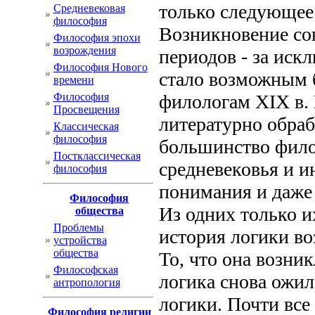
только следующее
Cредневековая
философия
Возникновение со
Философия эпохи
возрождения
периодов - за иск
Философия Нового
стало возможным 
времени
Философия
филологам XIX в. 
Просвещения
литературно обраб
Классическая
философия
большинство фило
Постклассическая
средневековья и 
философия
понимания и даже 
Философия
Из одних только 
общества
Проблемы
история логики во
устройства
общества
То, что она возни
Философская
логика снова ожил
антропология
логики. Почти все
Философия религии