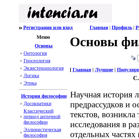
Регистрация или вход
Главная
|
Профиль
|
Р
Меню
Основы фи
Основы
Онтология
Гносеология
Экзистенциология
[
Главная
|
Лучшие
|
Популяр
Логика
C.
Этика
Научная история л
История философии
предрассудков и о
Досократики
Классический
текстов, возникла
период античной
философии
исследования в ра
Эллинистическая
отдельных частях 
философия