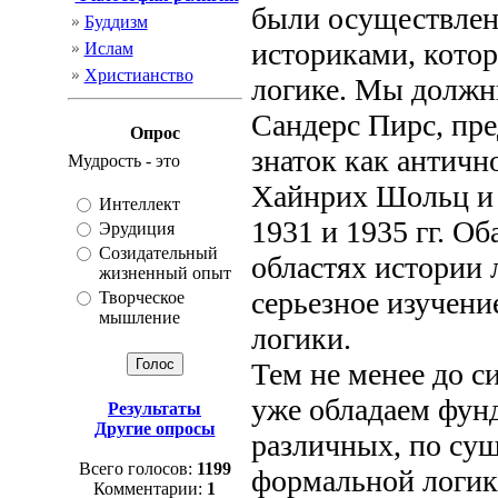
были осуществлен
Буддизм
историками, котор
Ислам
Христианство
логике. Мы должны
Сандерс Пирс, пр
Опрос
знаток как античн
Мудрость - это
Хайнрих Шольц и 
Интеллект
1931 и 1935 гг. О
Эрудиция
Созидательный
областях истории 
жизненный опыт
серьезное изучени
Творческое
мышление
логики.
Тем не менее до с
уже обладаем фун
Результаты
Другие опросы
различных, по сущ
Всего голосов:
1199
формальной логики
Комментарии:
1