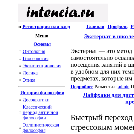
Регистрация или вход
Главная
|
Профиль
|
Р
Меню
Экстернат в школе
Основы
Экстернат — это метод
Онтология
самостоятельно осваив
Гносеология
посещения занятий в шк
Экзистенциология
в удобном для них темп
Логика
предметах, которые им 
Этика
Подробнее
Разместил:
admin
П
История философии
Лайфхаки для дист
Досократики
пр
Классический
период античной
Быстрый переход 
философии
Эллинистическая
стрессовым момен
философия