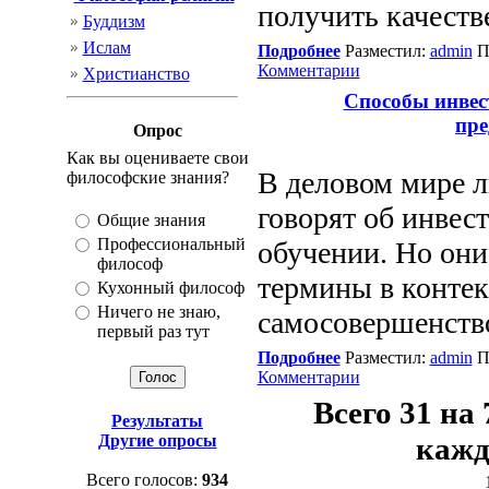
получить качеств
Буддизм
Ислам
Подробнее
Разместил:
admin
П
Комментарии
Христианство
Способы инвест
пр
Опрос
Как вы оцениваете свои
В деловом мире 
философские знания?
говорят об инвес
Общие знания
Профессиональный
обучении. Но они
философ
термины в контек
Кухонный философ
Ничего не знаю,
самосовершенств
первый раз тут
Подробнее
Разместил:
admin
П
Комментарии
Всего 31 на
Результаты
Другие опросы
кажд
Всего голосов:
934