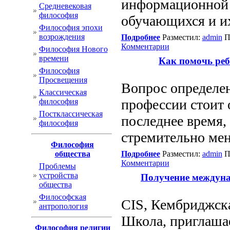
информационной 
Cредневековая
философия
обучающихся и их
Философия эпохи
возрождения
Подробнее
Разместил:
admin
П
Комментарии
Философия Нового
времени
Как помочь реб
Философия
Просвещения
Вопрос определе
Классическая
профессии стоит 
философия
Постклассическая
последнее время, 
философия
стремительно мен
Философия
общества
Подробнее
Разместил:
admin
П
Комментарии
Проблемы
устройства
Получение междуна
общества
Философская
CIS, Кембриджск
антропология
Школа, приглаша
Философия религии