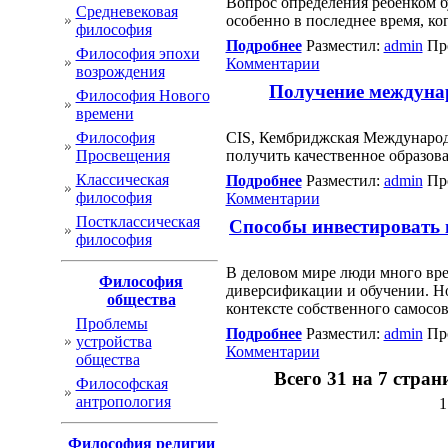
Вопрос определения ребенком б
Cредневековая
особенно в последнее время, ко
философия
Подробнее
Разместил:
admin
Про
Философия эпохи
Комментарии
возрождения
Получение междунар
Философия Нового
времени
Философия
CIS, Кембриджская Международ
Просвещения
получить качественное образова
Классическая
Подробнее
Разместил:
admin
Про
философия
Комментарии
Постклассическая
Способы инвестировать в
философия
В деловом мире люди много вре
Философия
диверсификации и обучении. Но
общества
контексте собственного самосо
Проблемы
Подробнее
Разместил:
admin
Про
устройства
Комментарии
общества
Всего 31 на 7 стра
Философская
антропология
1
Философия религии