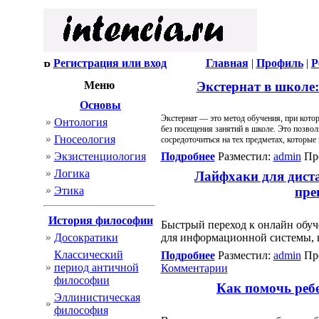
Регистрация или вход
Главная
|
Профиль
|
Р
Меню
Экстернат в школе:
Основы
Экстернат — это метод обучения, при кото
Онтология
без посещения занятий в школе. Это позвол
Гносеология
сосредоточиться на тех предметах, которые
Экзистенциология
Подробнее
Разместил:
admin
Про
Логика
Лайфхаки для дист
Этика
пре
История философии
Быстрый переход к онлайн обуч
Досократики
для информационной системы, н
Классический
Подробнее
Разместил:
admin
Про
период античной
Комментарии
философии
Как помочь реб
Эллинистическая
философия