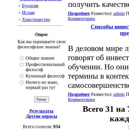
получить качеств
Буддизм
Ислам
Подробнее
Разместил:
admin
П
Комментарии
Христианство
Способы инвест
пр
Опрос
Как вы оцениваете свои
В деловом мире 
философские знания?
говорят об инвес
Общие знания
Профессиональный
обучении. Но они
философ
термины в контек
Кухонный философ
Ничего не знаю,
самосовершенств
первый раз тут
Подробнее
Разместил:
admin
П
Комментарии
Всего 31 на
Результаты
Другие опросы
кажд
Всего голосов:
934