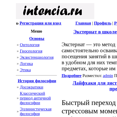
Регистрация или вход
Главная
|
Профиль
|
Р
Меню
Экстернат в школе
Основы
Экстернат — это метод
Онтология
самостоятельно осваив
Гносеология
посещения занятий в шк
Экзистенциология
в удобном для них темп
Логика
предметах, которые им 
Этика
Подробнее
Разместил:
admin
П
История философии
Лайфхаки для дист
Досократики
пр
Классический
период античной
Быстрый переход 
философии
Эллинистическая
стрессовым момен
философия