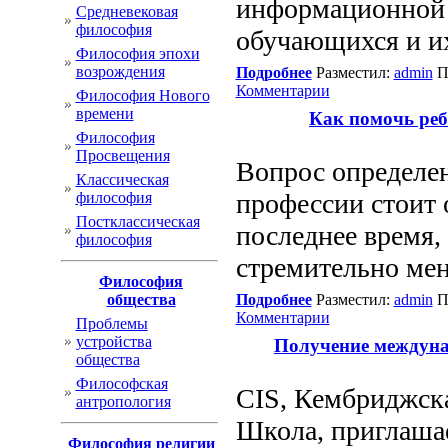
информационной 
Cредневековая
философия
обучающихся и их
Философия эпохи
возрождения
Подробнее
Разместил:
admin
П
Комментарии
Философия Нового
времени
Как помочь реб
Философия
Просвещения
Вопрос определе
Классическая
профессии стоит 
философия
Постклассическая
последнее время, 
философия
стремительно мен
Философия
общества
Подробнее
Разместил:
admin
П
Комментарии
Проблемы
устройства
Получение междуна
общества
Философская
CIS, Кембриджск
антропология
Школа, приглаша
Философия религии