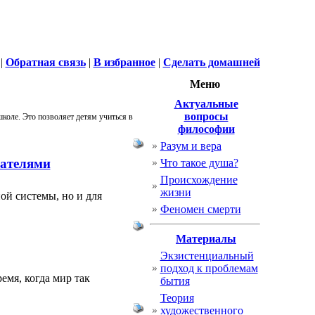
|
Обратная связь
|
В избранное
|
Сделать домашней
Меню
Актуальные
вопросы
коле. Это позволяет детям учиться в
философии
Разум и вера
вателями
Что такое душа?
Происхождение
жизни
ой системы, но и для
Феномен смерти
Материалы
Экзистенциальный
подход к проблемам
емя, когда мир так
бытия
Теория
художественного