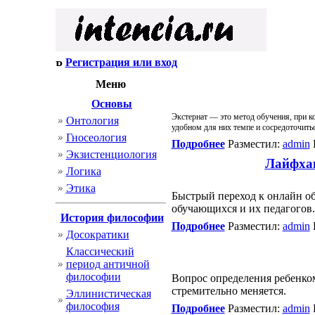
Регистрация или вход
Меню
Основы
Экстернат — это метод обучения, при к
Онтология
удобном для них темпе и сосредоточитьс
Гносеология
Подробнее
Разместил:
admin
Экзистенциология
Лайфхак
Логика
Этика
Быстрый переход к онлайн о
обучающихся и их педагогов.
История философии
Подробнее
Разместил:
admin
Досократики
Классический
период античной
философии
Вопрос определения ребенком
стремительно меняется.
Эллинистическая
философия
Подробнее
Разместил:
admin