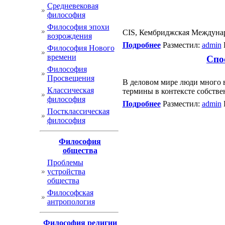
Cредневековая
философия
Философия эпохи
CIS, Кембриджская Междунар
возрождения
Подробнее
Разместил:
admin
Философия Нового
времени
Спо
Философия
Просвещения
В деловом мире люди много 
Классическая
термины в контексте собств
философия
Подробнее
Разместил:
admin
Постклассическая
философия
Философия
общества
Проблемы
устройства
общества
Философская
антропология
Философия религии